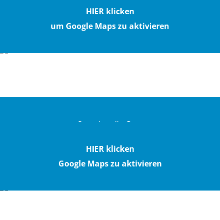
Max-Tendler-Straße 28
HIER klicken
8700 Leoben - Austria
um Google Maps zu aktivieren
Sprechstelle Graz
Hans-Sachs-Gasse 5/V
HIER klicken
8010 Graz - Austria
Google Maps zu aktivieren